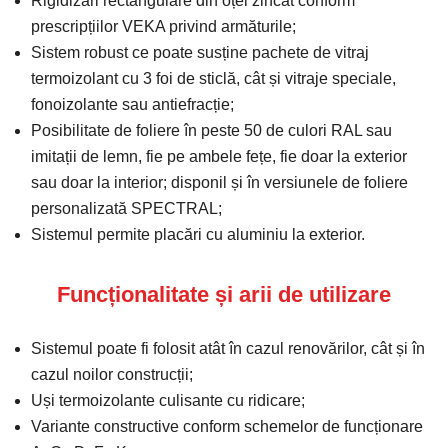
Rigidizări rectangulare din oțel zincat conform
prescripțiilor VEKA privind armăturile;
Sistem robust ce poate susține pachete de vitraj
termoizolant cu 3 foi de sticlă, cât și vitraje speciale,
fonoizolante sau antiefracție;
Posibilitate de foliere în peste 50 de culori RAL sau
imitații de lemn, fie pe ambele fețe, fie doar la exterior
sau doar la interior; disponil și în versiunele de foliere
personalizată SPECTRAL;
Sistemul permite placări cu aluminiu la exterior.
Funcționalitate și arii de utilizare
Sistemul poate fi folosit atât în cazul renovărilor, cât și în
cazul noilor construcții;
Uși termoizolante culisante cu ridicare;
Variante constructive conform schemelor de funcționare