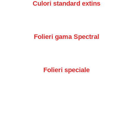
Culori standard extins
Folieri gama Spectral
Folieri speciale
Completează câmpurile de mai jos și trimite automat
un mesaj rapid: “
Mă interesează ferestrele Veka
Motion 82
“!